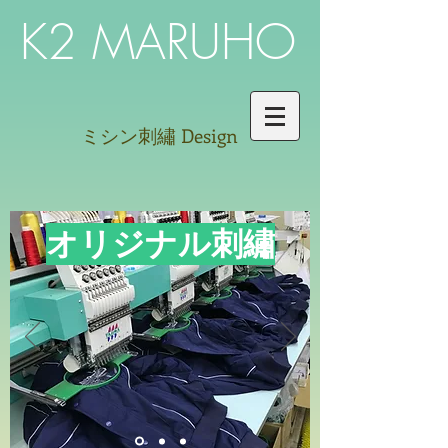
K2 MARUHO
ミシン刺繡
Design
​オリジナル刺繡